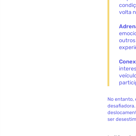
condiç
volta n
Adrena
emocio
outros
experi
Conex
intere
veícul
partic
No entanto, 
desafiadora
deslocamento
ser desestim