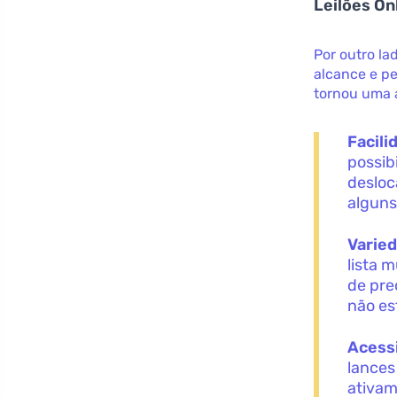
Leilões Onl
Por outro la
alcance e p
tornou uma a
Facili
possib
desloc
alguns
Varied
lista 
de pre
não es
Acessi
lances
ativam