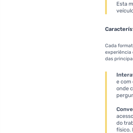
Esta m
veícul
Caracterís
Cada formato
experiência
das principa
Intera
e com 
onde c
pergun
Conve
acesso
do tra
físico