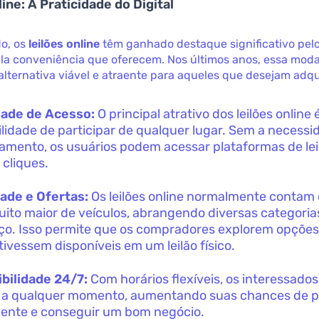
ine: A Praticidade do Digital
do, os
leilões online
têm ganhado destaque significativo pel
ela conveniência que oferecem. Nos últimos anos, essa moda
lternativa viável e atraente para aqueles que desejam adqui
dade de Acesso:
O principal atrativo dos leilões online 
ilidade de participar de qualquer lugar. Sem a necessi
amento, os usuários podem acessar plataformas de le
 cliques.
ade e Ofertas:
Os leilões online normalmente conta
muito maior de veículos, abrangendo diversas categoria
ço. Isso permite que os compradores explorem opções
tivessem disponíveis em um leilão físico.
bilidade 24/7:
Com horários flexíveis, os interessado
 a qualquer momento, aumentando suas chances de pa
ente e conseguir um bom negócio.