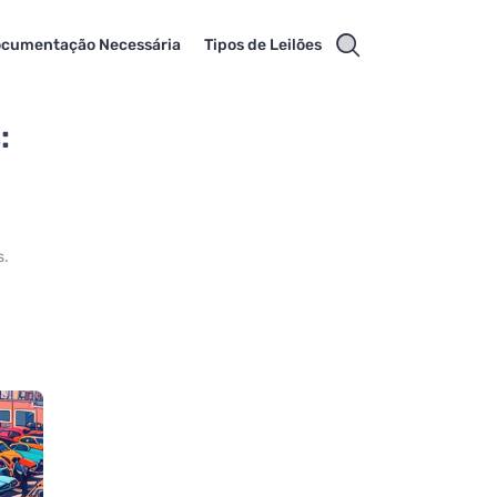
cumentação Necessária
Tipos de Leilões
:
s.