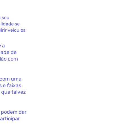
o seu
lidade se
rir veículos:
é a
dade de
ilão com
m com uma
s e faixas
 que talvez
s podem dar
rticipar