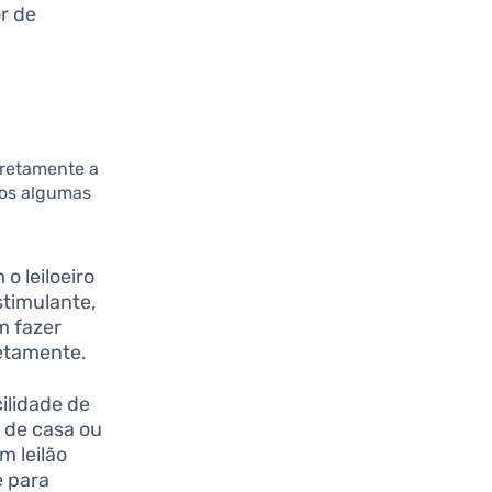
r de
iretamente a
mos algumas
 o leiloeiro
stimulante,
m fazer
retamente.
cilidade de
a de casa ou
m leilão
e para