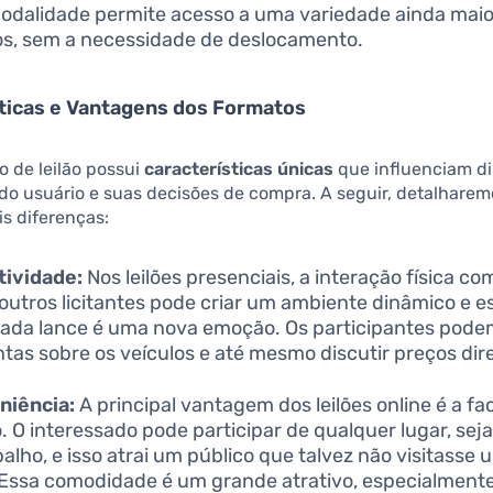
odalidade permite acesso a uma variedade ainda maio
os, sem a necessidade de deslocamento.
ticas e Vantagens dos Formatos
 de leilão possui
características únicas
que influenciam d
 do usuário e suas decisões de compra. A seguir, detalhare
is diferenças:
tividade:
Nos leilões presenciais, a interação física com
outros licitantes pode criar um ambiente dinâmico e e
ada lance é uma nova emoção. Os participantes pode
tas sobre os veículos e até mesmo discutir preços di
niência:
A principal vantagem dos leilões online é a fa
. O interessado pode participar de qualquer lugar, sej
balho, e isso atrai um público que talvez não visitasse u
. Essa comodidade é um grande atrativo, especialment