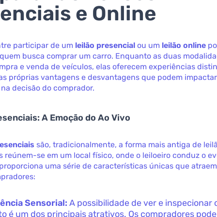
enciais e Online
tre participar de um
leilão presencial
ou um
leilão online
po
a quem busca comprar um carro. Enquanto as duas modalid
compra e venda de veículos, elas oferecem experiências disti
s próprias vantagens e desvantagens que podem impacta
 na decisão do comprador.
esenciais: A Emoção do Ao Vivo
resenciais
são, tradicionalmente, a forma mais antiga de leilã
s reúnem-se em um local físico, onde o leiloeiro conduz o e
proporciona uma série de características únicas que atraem
mpradores:
ência Sensorial:
A possibilidade de ver e inspecionar 
to é um dos principais atrativos. Os compradores pode