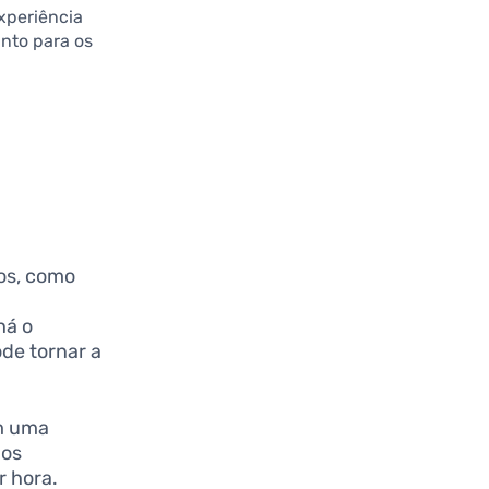
xperiência
nto para os
cos, como
há o
ode tornar a
am uma
 os
r hora.