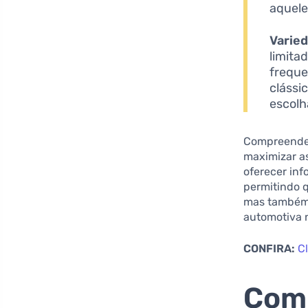
aquele
Varie
limita
freque
clássi
escolh
Compreender 
maximizar a
oferecer inf
permitindo 
mas também 
automotiva n
CONFIRA:
C
Comp