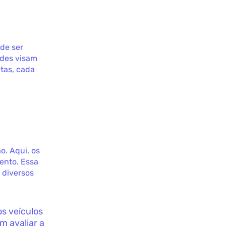
de ser
ades visam
ntas, cada
r
o. Aqui, os
vento. Essa
 diversos
os veículos
m avaliar a