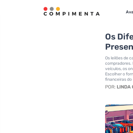
Ava
Os Dif
Presen
Os leilões de c
compradores. E
veículos, os o
Escolher o for
financeiras do
POR:
LINDA