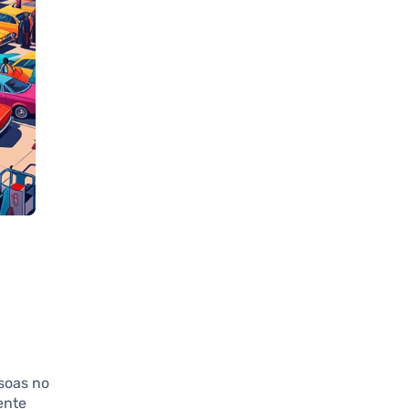
ssoas no
ente