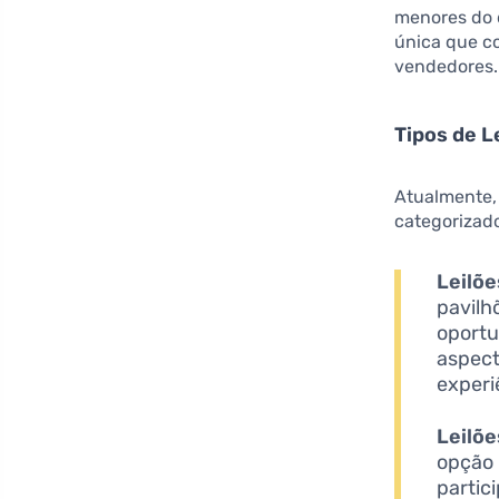
menores do 
única que c
vendedores.
Tipos de L
Atualmente, 
categorizad
Leilõe
pavilh
oportu
aspect
experi
Leilõe
opção 
partic