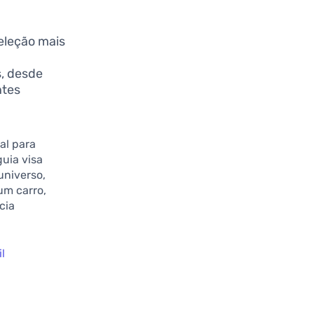
eleção mais
, desde
ntes
al para
uia visa
universo,
um carro,
cia
l