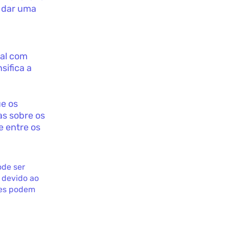
o dar uma
eal com
sifica a
ue os
as sobre os
e entre os
ode ser
 devido ao
res podem