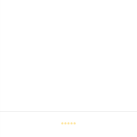
⭐⭐⭐⭐⭐