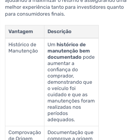
ajudando a maximizar o retorno e assegurando uma
melhor experiência tanto para investidores quanto
para consumidores finais.
Vantagem
Descrição
Histórico de
Um
histórico de
Manutenção
manutenção bem
documentado
pode
aumentar a
confiança do
comprador,
demonstrando que
o veículo foi
cuidado e que as
manutenções foram
realizadas nos
períodos
adequados.
Comprovação
Documentação que
de Origem
comprove a origem