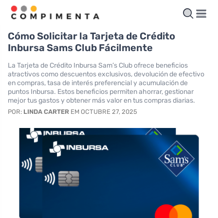
Cómo Solicitar la Tarjeta de Crédito
Inbursa Sams Club Fácilmente
La Tarjeta de Crédito Inbursa Sam’s Club ofrece beneficios
atractivos como descuentos exclusivos, devolución de efectivo
en compras, tasa de interés preferencial y acumulación de
puntos Inbursa. Estos beneficios permiten ahorrar, gestionar
mejor tus gastos y obtener más valor en tus compras diarias.
POR:
LINDA CARTER
EM OCTUBRE 27, 2025