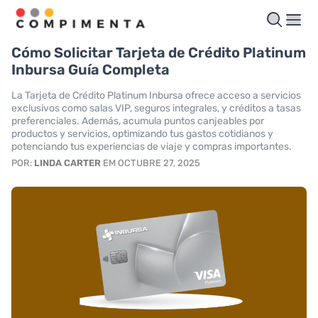
Cómo Solicitar Tarjeta de Crédito Platinum
Inbursa Guía Completa
La Tarjeta de Crédito Platinum Inbursa ofrece acceso a servicios
exclusivos como salas VIP, seguros integrales, y créditos a tasas
preferenciales. Además, acumula puntos canjeables por
productos y servicios, optimizando tus gastos cotidianos y
potenciando tus experiencias de viaje y compras importantes.
POR:
LINDA CARTER
EM OCTUBRE 27, 2025