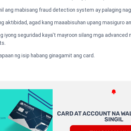
hil ang mabisang fraud detection system ay palaging na
ng aktibidad, agad kang maaabisuhan upang masiguro ang
g iyong seguridad kaya't mayroon silang mga advanced 
ts.
yapaan ng isip habang ginagamit ang card.
CARD AT ACCOUNT NA WA
SINGIL