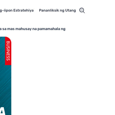
g-iipon Estratehiya
Pananliksik ng Utang
para sa mas mahusay na pamamahala ng