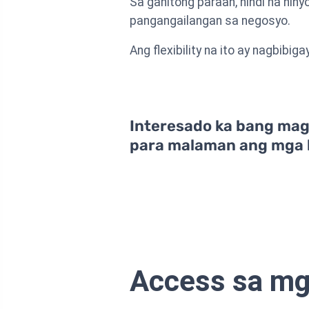
Sa ganitong paraan, hindi na ni
pangangailangan sa negosyo.
Ang flexibility na ito ay nagbib
Interesado ka bang mag-
para malaman ang mga 
Access sa mga