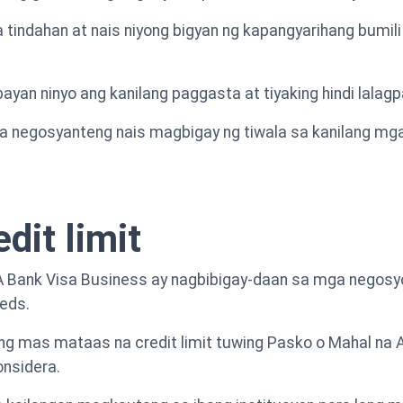
na tindahan at nais niyong bigyan ng kapangyarihang bumi
yan ninyo ang kanilang paggasta at tiyaking hindi lalag
a negosyanteng nais magbigay ng tiwala sa kanilang mga
edit limit
 ABA Bank Visa Business ay nagbibigay-daan sa mga negos
eeds.
ng mas mataas na credit limit tuwing Pasko o Mahal na A
onsidera.