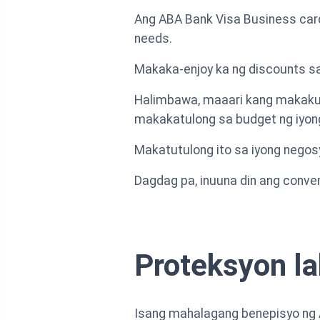
Ang ABA Bank Visa Business card
needs.
Makaka-enjoy ka ng discounts sa 
Halimbawa, maaari kang makakuh
makakatulong sa budget ng iyon
Makatutulong ito sa iyong nego
Dagdag pa, inuuna din ang conven
Proteksyon l
Isang mahalagang benepisyo ng 