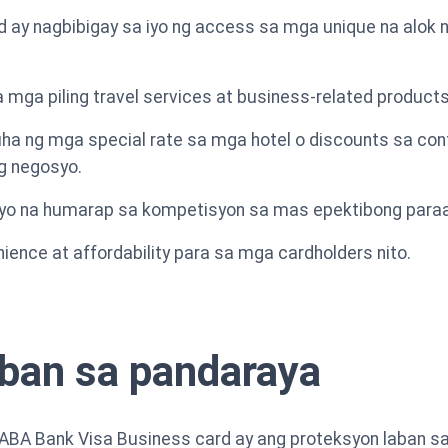
 ay nagbibigay sa iyo ng access sa mga unique na alok 
mga piling travel services at business-related products
a ng mga special rate sa mga hotel o discounts sa con
g negosyo.
syo na humarap sa kompetisyon sa mas epektibong paraa
ience at affordability para sa mga cardholders nito.
aban sa pandaraya
ABA Bank Visa Business card ay ang proteksyon laban s