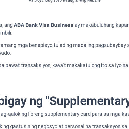
Patuloy mong susuriin ang aming website
s, ang
ABA Bank Visa Business
ay makabuluhang kapar
mbili.
kasamang mga benepisyo tulad ng madaling pagsubaybay 
yado.
sa bawat transaksiyon, kaya't makakatulong ito sa iyo 
bigay ng "Supplementar
ag-aalok ng libreng supplementary card para sa mga ka
 ng gastusin ng negosyo at personal na transaksyon sa i