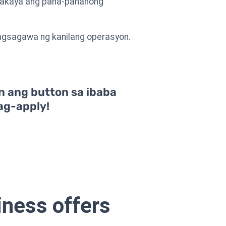
 makaya ang pana-panahong
 pagsagawa ng kanilang operasyon.
n ang button sa ibaba
ag-apply!
iness offers