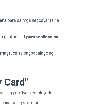
eha para sa mga negosyante na
sa gastusin at
personalized na
na magtuon sa pagpapalago ng
y Card"
sapi ng pamilya o empleyado.
isang billing statement.