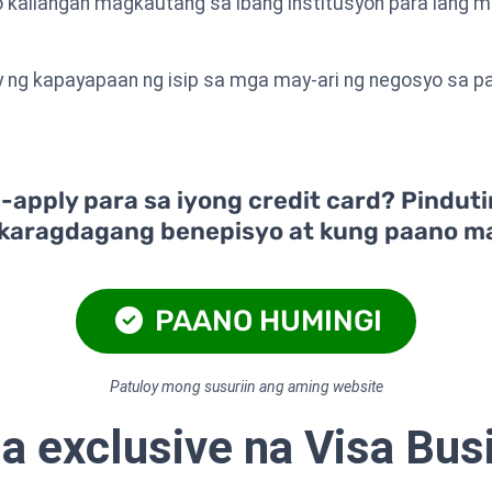
nyo kailangan magkautang sa ibang institusyon para lang
igay ng kapayapaan ng isip sa mga may-ari ng negosyo sa
apply para sa iyong credit card? Pinduti
karagdagang benepisyo at kung paano m
PAANO HUMINGI
Patuloy mong susuriin ang aming website
 exclusive na Visa Bus