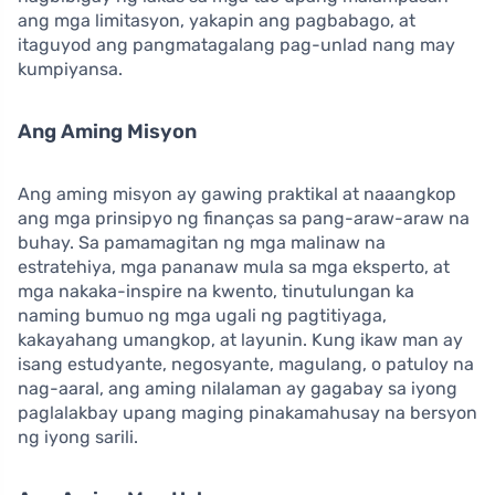
ang mga limitasyon, yakapin ang pagbabago, at
itaguyod ang pangmatagalang pag-unlad nang may
kumpiyansa.
Ang Aming Misyon
Ang aming misyon ay gawing praktikal at naaangkop
ang mga prinsipyo ng finanças sa pang-araw-araw na
buhay. Sa pamamagitan ng mga malinaw na
estratehiya, mga pananaw mula sa mga eksperto, at
mga nakaka-inspire na kwento, tinutulungan ka
naming bumuo ng mga ugali ng pagtitiyaga,
kakayahang umangkop, at layunin. Kung ikaw man ay
isang estudyante, negosyante, magulang, o patuloy na
nag-aaral, ang aming nilalaman ay gagabay sa iyong
paglalakbay upang maging pinakamahusay na bersyon
ng iyong sarili.