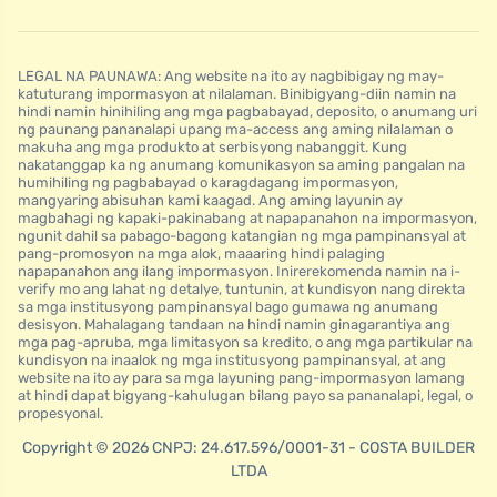
LEGAL NA PAUNAWA: Ang website na ito ay nagbibigay ng may-
katuturang impormasyon at nilalaman. Binibigyang-diin namin na
hindi namin hinihiling ang mga pagbabayad, deposito, o anumang uri
ng paunang pananalapi upang ma-access ang aming nilalaman o
makuha ang mga produkto at serbisyong nabanggit. Kung
nakatanggap ka ng anumang komunikasyon sa aming pangalan na
humihiling ng pagbabayad o karagdagang impormasyon,
mangyaring abisuhan kami kaagad. Ang aming layunin ay
magbahagi ng kapaki-pakinabang at napapanahon na impormasyon,
ngunit dahil sa pabago-bagong katangian ng mga pampinansyal at
pang-promosyon na mga alok, maaaring hindi palaging
napapanahon ang ilang impormasyon. Inirerekomenda namin na i-
verify mo ang lahat ng detalye, tuntunin, at kundisyon nang direkta
sa mga institusyong pampinansyal bago gumawa ng anumang
desisyon. Mahalagang tandaan na hindi namin ginagarantiya ang
mga pag-apruba, mga limitasyon sa kredito, o ang mga partikular na
kundisyon na inaalok ng mga institusyong pampinansyal, at ang
website na ito ay para sa mga layuning pang-impormasyon lamang
at hindi dapat bigyang-kahulugan bilang payo sa pananalapi, legal, o
propesyonal.
Copyright © 2026 CNPJ: 24.617.596/0001-31 - COSTA BUILDER
LTDA