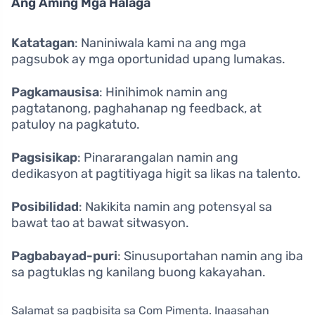
Ang Aming Mga Halaga
Katatagan
: Naniniwala kami na ang mga
pagsubok ay mga oportunidad upang lumakas.
Pagkamausisa
: Hinihimok namin ang
pagtatanong, paghahanap ng feedback, at
patuloy na pagkatuto.
Pagsisikap
: Pinararangalan namin ang
dedikasyon at pagtitiyaga higit sa likas na talento.
Posibilidad
: Nakikita namin ang potensyal sa
bawat tao at bawat sitwasyon.
Pagbabayad-puri
: Sinusuportahan namin ang iba
sa pagtuklas ng kanilang buong kakayahan.
Salamat sa pagbisita sa Com Pimenta. Inaasahan