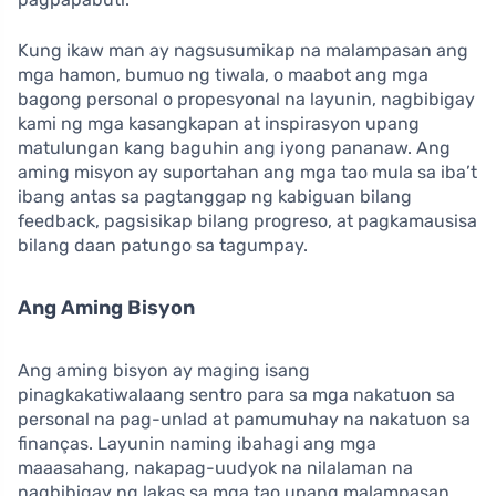
Kung ikaw man ay nagsusumikap na malampasan ang
mga hamon, bumuo ng tiwala, o maabot ang mga
bagong personal o propesyonal na layunin, nagbibigay
kami ng mga kasangkapan at inspirasyon upang
matulungan kang baguhin ang iyong pananaw. Ang
aming misyon ay suportahan ang mga tao mula sa iba’t
ibang antas sa pagtanggap ng kabiguan bilang
feedback, pagsisikap bilang progreso, at pagkamausisa
bilang daan patungo sa tagumpay.
Ang Aming Bisyon
Ang aming bisyon ay maging isang
pinagkakatiwalaang sentro para sa mga nakatuon sa
personal na pag-unlad at pamumuhay na nakatuon sa
finanças. Layunin naming ibahagi ang mga
maaasahang, nakapag-uudyok na nilalaman na
nagbibigay ng lakas sa mga tao upang malampasan