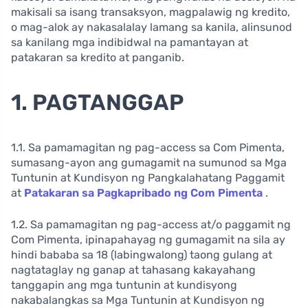
makisali sa isang transaksyon, magpalawig ng kredito,
o mag-alok ay nakasalalay lamang sa kanila, alinsunod
sa kanilang mga indibidwal na pamantayan at
patakaran sa kredito at panganib.
1. PAGTANGGAP
1.1. Sa pamamagitan ng pag-access sa Com Pimenta,
sumasang-ayon ang gumagamit na sumunod sa Mga
Tuntunin at Kundisyon ng Pangkalahatang Paggamit
at
Patakaran sa Pagkapribado ng Com Pimenta
.
1.2. Sa pamamagitan ng pag-access at/o paggamit ng
Com Pimenta, ipinapahayag ng gumagamit na sila ay
hindi bababa sa 18 (labingwalong) taong gulang at
nagtataglay ng ganap at tahasang kakayahang
tanggapin ang mga tuntunin at kundisyong
nakabalangkas sa Mga Tuntunin at Kundisyon ng