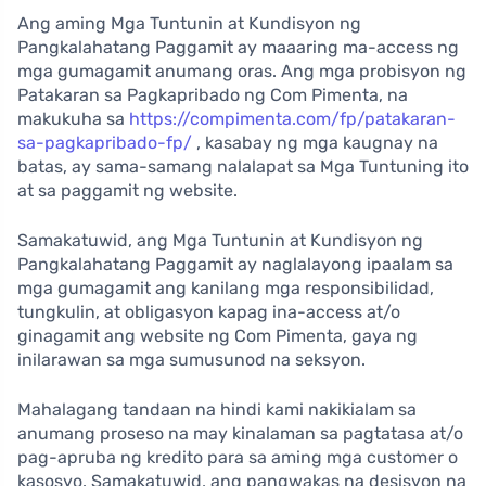
Ang aming Mga Tuntunin at Kundisyon ng
Pangkalahatang Paggamit ay maaaring ma-access ng
mga gumagamit anumang oras. Ang mga probisyon ng
Patakaran sa Pagkapribado ng Com Pimenta, na
makukuha sa
https://compimenta.com/fp/patakaran-
sa-pagkapribado-fp/
, kasabay ng mga kaugnay na
batas, ay sama-samang nalalapat sa Mga Tuntuning ito
at sa paggamit ng website.
Samakatuwid, ang Mga Tuntunin at Kundisyon ng
Pangkalahatang Paggamit ay naglalayong ipaalam sa
mga gumagamit ang kanilang mga responsibilidad,
tungkulin, at obligasyon kapag ina-access at/o
ginagamit ang website ng Com Pimenta, gaya ng
inilarawan sa mga sumusunod na seksyon.
Mahalagang tandaan na hindi kami nakikialam sa
anumang proseso na may kinalaman sa pagtatasa at/o
pag-apruba ng kredito para sa aming mga customer o
kasosyo. Samakatuwid, ang pangwakas na desisyon na