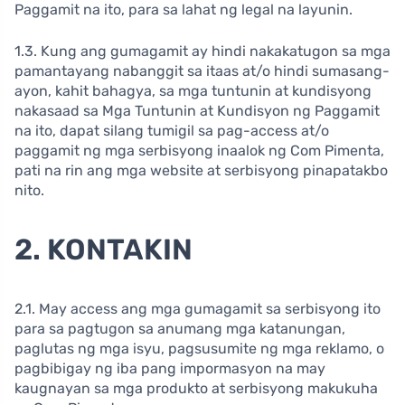
Paggamit na ito, para sa lahat ng legal na layunin.
1.3. Kung ang gumagamit ay hindi nakakatugon sa mga
pamantayang nabanggit sa itaas at/o hindi sumasang-
ayon, kahit bahagya, sa mga tuntunin at kundisyong
nakasaad sa Mga Tuntunin at Kundisyon ng Paggamit
na ito, dapat silang tumigil sa pag-access at/o
paggamit ng mga serbisyong inaalok ng Com Pimenta,
pati na rin ang mga website at serbisyong pinapatakbo
nito.
2. KONTAKIN
2.1. May access ang mga gumagamit sa serbisyong ito
para sa pagtugon sa anumang mga katanungan,
paglutas ng mga isyu, pagsusumite ng mga reklamo, o
pagbibigay ng iba pang impormasyon na may
kaugnayan sa mga produkto at serbisyong makukuha