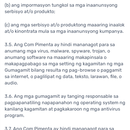
(b) ang impormasyon tungkol sa mga inaanunsyong
serbisyo at/o produkto;
(c) ang mga serbisyo at/o produktong maaaring inaalok
at/o kinontrata mula sa mga inaanunsyong kumpanya.
3.5. Ang Com Pimenta ay hindi mananagot para sa
anumang mga virus, malware, spyware, trojan, o
anumang software na maaaring makapinsala o
makapagpabago sa mga setting ng kagamitan ng mga
Gumagamit bilang resulta ng pag-browse o paggamit
sa internet, o paglilipat ng data, teksto, larawan, file, o
audio.
3.6. Ang mga gumagamit ay tanging responsable sa
pagpapanatiling napapanahon ng operating system ng
kanilang kagamitan at pagkakaroon ng mga antivirus
program.
3.7. Ang Com Pimenta ay hindi mananagot para sa