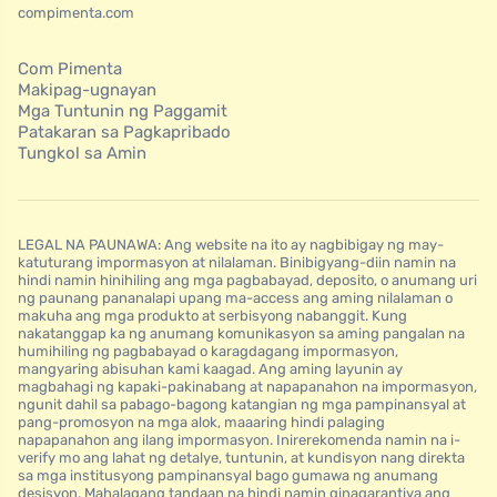
compimenta.com
Com Pimenta
Makipag-ugnayan
Mga Tuntunin ng Paggamit
Patakaran sa Pagkapribado
Tungkol sa Amin
LEGAL NA PAUNAWA: Ang website na ito ay nagbibigay ng may-
katuturang impormasyon at nilalaman. Binibigyang-diin namin na
hindi namin hinihiling ang mga pagbabayad, deposito, o anumang uri
ng paunang pananalapi upang ma-access ang aming nilalaman o
makuha ang mga produkto at serbisyong nabanggit. Kung
nakatanggap ka ng anumang komunikasyon sa aming pangalan na
humihiling ng pagbabayad o karagdagang impormasyon,
mangyaring abisuhan kami kaagad. Ang aming layunin ay
magbahagi ng kapaki-pakinabang at napapanahon na impormasyon,
ngunit dahil sa pabago-bagong katangian ng mga pampinansyal at
pang-promosyon na mga alok, maaaring hindi palaging
napapanahon ang ilang impormasyon. Inirerekomenda namin na i-
verify mo ang lahat ng detalye, tuntunin, at kundisyon nang direkta
sa mga institusyong pampinansyal bago gumawa ng anumang
desisyon. Mahalagang tandaan na hindi namin ginagarantiya ang