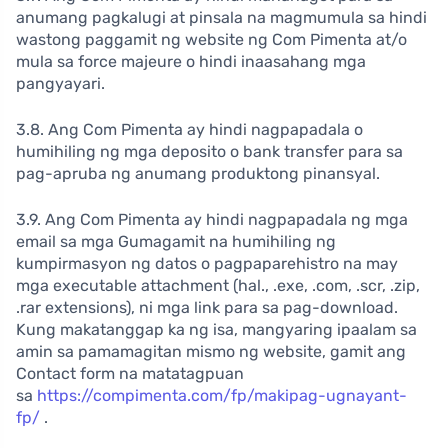
anumang pagkalugi at pinsala na magmumula sa hindi
wastong paggamit ng website ng Com Pimenta at/o
mula sa force majeure o hindi inaasahang mga
pangyayari.
3.8. Ang Com Pimenta ay hindi nagpapadala o
humihiling ng mga deposito o bank transfer para sa
pag-apruba ng anumang produktong pinansyal.
3.9. Ang Com Pimenta ay hindi nagpapadala ng mga
email sa mga Gumagamit na humihiling ng
kumpirmasyon ng datos o pagpaparehistro na may
mga executable attachment (hal., .exe, .com, .scr, .zip,
.rar extensions), ni mga link para sa pag-download.
Kung makatanggap ka ng isa, mangyaring ipaalam sa
amin sa pamamagitan mismo ng website, gamit ang
Contact form na matatagpuan
sa
https://compimenta.com/fp/makipag-ugnayant-
fp/
.