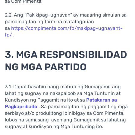
sa Com Pimenta.
2.2. Ang “Pakikipag-ugnayan” ay maaaring simulan sa
pamamagitan ng form na matatagpuan
sa
https://compimenta.com/fp/makipag-ugnayant-
fp/
.
3. MGA RESPONSIBILIDAD
NG MGA PARTIDO
3.1. Dapat basahin nang mabuti ng Gumagamit ang
lahat ng sugnay na nakapaloob sa Mga Tuntunin at
Kundisyon ng Paggamit na ito at sa
Patakaran sa
Pagkapribado
. Sa pamamagitan ng paggamit ng mga
serbisyo at/o produktong ibinibigay sa Com Pimenta,
lubos na sumasang-ayon ang Gumagamit sa lahat ng
sugnay at kundisyon ng Mga Tuntuning ito.