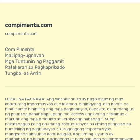
compimenta.com
compimenta.com
Com Pimenta
Makipag-ugnayan
Mga Tuntunin ng Paggamit
Patakaran sa Pagkapribado
Tungkol sa Amin
LEGAL NA PAUNAWA: Ang website na ito ay nagbibigay ng may-
katuturang impormasyon at nilalaman. Binibigyang-diin namin na
hindi namin hinihiling ang mga pagbabayad, deposito, o anumang uri
ng paunang pananalapi upang ma-access ang aming nilalaman o
makuha ang mga produkto at serbisyong nabanggit. Kung
nakatanggap ka ng anumang komunikasyon sa aming pangalan na
humihiling ng pagbabayad o karagdagang impormasyon,
mangyaring abisuhan kami kaagad. Ang aming layunin ay
magbahagi ng kapaki-pakinabang at napapanahon na impormasyon,