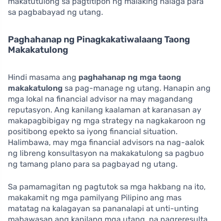
makatutulong sa pagtitipon ng malaking halaga para
sa pagbabayad ng utang.
Paghahanap ng Pinagkakatiwalaang Taong
Makakatulong
Hindi masama ang
paghahanap ng mga taong
makakatulong
sa pag-manage ng utang. Hanapin ang
mga lokal na financial advisor na may magandang
reputasyon. Ang kanilang kaalaman at karanasan ay
makapagbibigay ng mga strategy na nagkakaroon ng
positibong epekto sa iyong financial situation.
Halimbawa, may mga financial advisors na nag-aalok
ng libreng konsultasyon na makakatulong sa pagbuo
ng tamang plano para sa pagbayad ng utang.
Sa pamamagitan ng pagtutok sa mga hakbang na ito,
makakamit ng mga pamilyang Pilipino ang mas
matatag na kalagayan sa pananalapi at unti-unting
mabawasan ang kanilang mga utang, na nagreresulta