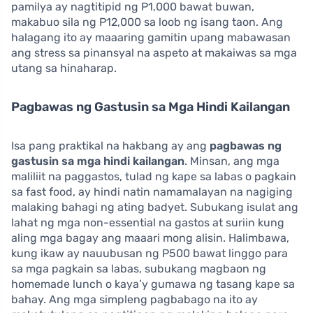
pamilya ay nagtitipid ng P1,000 bawat buwan,
makabuo sila ng P12,000 sa loob ng isang taon. Ang
halagang ito ay maaaring gamitin upang mabawasan
ang stress sa pinansyal na aspeto at makaiwas sa mga
utang sa hinaharap.
Pagbawas ng Gastusin sa Mga Hindi Kailangan
Isa pang praktikal na hakbang ay ang
pagbawas ng
gastusin sa mga hindi kailangan
. Minsan, ang mga
maliliit na paggastos, tulad ng kape sa labas o pagkain
sa fast food, ay hindi natin namamalayan na nagiging
malaking bahagi ng ating badyet. Subukang isulat ang
lahat ng mga non-essential na gastos at suriin kung
aling mga bagay ang maaari mong alisin. Halimbawa,
kung ikaw ay nauubusan ng P500 bawat linggo para
sa mga pagkain sa labas, subukang magbaon ng
homemade lunch o kaya’y gumawa ng tasang kape sa
bahay. Ang mga simpleng pagbabago na ito ay