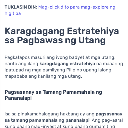
TUKLASIN DIN:
Mag-click dito para mag-explore ng
higit pa
Karagdagang Estratehiya
sa Pagbawas ng Utang
Pagkatapos masuri ang iyong badyet at mga utang,
narito ang ilang
karagdagang estratehiya
na maaaring
ipatupad ng mga pamilyang Pilipino upang lalong
mapababa ang kanilang mga utang.
Pagsasanay sa Tamang Pamamahala ng
Pananalapi
Isa sa pinakamahalagang hakbang ay ang
pagsasanay
sa tamang pamamahala ng pananalapi
. Ang pag-aaral
kung paano mag-invest at kung paano gumamit ng