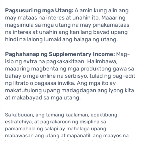
Pagsusuri ng mga Utang:
Alamin kung alin ang
may mataas na interes at unahin ito. Maaaring
magsimula sa mga utang na may pinakamataas
na interes at unahin ang kanilang bayad upang
hindi na lalong lumaki ang halaga ng utang.
Paghahanap ng Supplementary Income:
Mag-
isip ng extra na pagkakakitaan. Halimbawa,
maaaring magbenta ng mga produktong gawa sa
bahay o mga online na serbisyo, tulad ng pag-edit
ng litrato o pagsasalinwika. Ang mga ito ay
makatutulong upang madagdagan ang iyong kita
at makabayad sa mga utang.
Sa kabuuan, ang tamang kaalaman, epektibong
estratehiya, at pagkakaroon ng disiplina sa
pamamahala ng salapi ay mahalaga upang
mabawasan ang utang at mapanatili ang maayos na