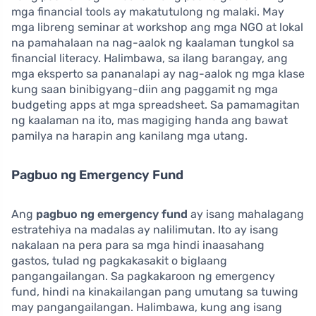
mga financial tools ay makatutulong ng malaki. May
mga libreng seminar at workshop ang mga NGO at lokal
na pamahalaan na nag-aalok ng kaalaman tungkol sa
financial literacy. Halimbawa, sa ilang barangay, ang
mga eksperto sa pananalapi ay nag-aalok ng mga klase
kung saan binibigyang-diin ang paggamit ng mga
budgeting apps at mga spreadsheet. Sa pamamagitan
ng kaalaman na ito, mas magiging handa ang bawat
pamilya na harapin ang kanilang mga utang.
Pagbuo ng Emergency Fund
Ang
pagbuo ng emergency fund
ay isang mahalagang
estratehiya na madalas ay nalilimutan. Ito ay isang
nakalaan na pera para sa mga hindi inaasahang
gastos, tulad ng pagkakasakit o biglaang
pangangailangan. Sa pagkakaroon ng emergency
fund, hindi na kinakailangan pang umutang sa tuwing
may pangangailangan. Halimbawa, kung ang isang