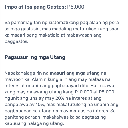
Impo at Iba pang Gastos:
P5,000
Sa pamamagitan ng sistematikong paglalaan ng pera
sa mga gastusin, mas madaling matutukoy kung saan
ka maaari pang makatipid at mabawasan ang
paggastos.
Pagsusuri ng mga Utang
Napakahalaga rin na
masuri ang mga utang
na
mayroon ka. Alamin kung alin ang may mataas na
interes at unahin ang pagbabayad dito. Halimbawa,
kung may dalawang utang kang P10,000 at P5,000
ngunit ang una ay may 20% na interes at ang
pangalawa ay 10%, mas makatutulong na unahin ang
pagbabayad sa utang na may mataas na interes. Sa
ganitong paraan, makakaiwas ka sa pagtaas ng
kabuuang halaga ng utang.