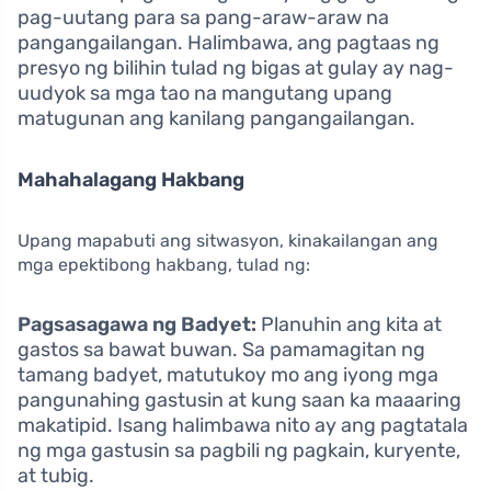
pag-uutang para sa pang-araw-araw na
pangangailangan. Halimbawa, ang pagtaas ng
presyo ng bilihin tulad ng bigas at gulay ay nag-
uudyok sa mga tao na mangutang upang
matugunan ang kanilang pangangailangan.
Mahahalagang Hakbang
Upang mapabuti ang sitwasyon, kinakailangan ang
mga epektibong hakbang, tulad ng:
Pagsasagawa ng Badyet:
Planuhin ang kita at
gastos sa bawat buwan. Sa pamamagitan ng
tamang badyet, matutukoy mo ang iyong mga
pangunahing gastusin at kung saan ka maaaring
makatipid. Isang halimbawa nito ay ang pagtatala
ng mga gastusin sa pagbili ng pagkain, kuryente,
at tubig.