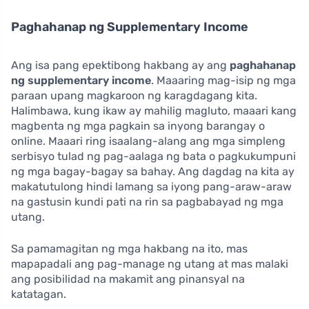
Paghahanap ng Supplementary Income
Ang isa pang epektibong hakbang ay ang
paghahanap
ng supplementary income
. Maaaring mag-isip ng mga
paraan upang magkaroon ng karagdagang kita.
Halimbawa, kung ikaw ay mahilig magluto, maaari kang
magbenta ng mga pagkain sa inyong barangay o
online. Maaari ring isaalang-alang ang mga simpleng
serbisyo tulad ng pag-aalaga ng bata o pagkukumpuni
ng mga bagay-bagay sa bahay. Ang dagdag na kita ay
makatutulong hindi lamang sa iyong pang-araw-araw
na gastusin kundi pati na rin sa pagbabayad ng mga
utang.
Sa pamamagitan ng mga hakbang na ito, mas
mapapadali ang pag-manage ng utang at mas malaki
ang posibilidad na makamit ang pinansyal na
katatagan.