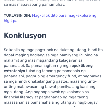
sa mas mapayapang pamumuhay.
TUKLASIN DIN:
Mag-click dito para mag-explore ng
higit pa
Konklusyon
Sa kabila ng mga pagsubok na dulot ng utang, hindi ito
dapat maging hadlang sa mga pamilyang Pilipino na
makamit ang mas magandang kalagayan sa
pananalapi. Sa pamamagitan ng mga
epektibong
estratehiya
tulad ng tamang pamamahala ng
pananalapi, pagbuo ng emergency fund, at pagbawas
sa mga hindi kinakailangang gastos, maaaring unti-
unting mabawasan ng bawat pamilya ang kanilang
mga utang. Ang pagpapalawak ng kaalaman sa
financial literacy at paghahanap ng mga taong
maaasahan sa pamamahala ng utang ay nagbibigay