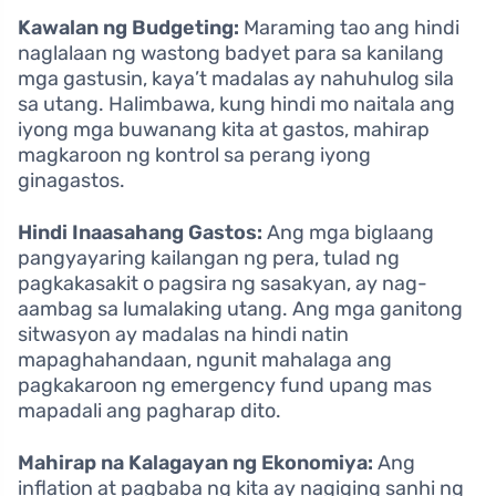
Kawalan ng Budgeting:
Maraming tao ang hindi
naglalaan ng wastong badyet para sa kanilang
mga gastusin, kaya’t madalas ay nahuhulog sila
sa utang. Halimbawa, kung hindi mo naitala ang
iyong mga buwanang kita at gastos, mahirap
magkaroon ng kontrol sa perang iyong
ginagastos.
Hindi Inaasahang Gastos:
Ang mga biglaang
pangyayaring kailangan ng pera, tulad ng
pagkakasakit o pagsira ng sasakyan, ay nag-
aambag sa lumalaking utang. Ang mga ganitong
sitwasyon ay madalas na hindi natin
mapaghahandaan, ngunit mahalaga ang
pagkakaroon ng emergency fund upang mas
mapadali ang pagharap dito.
Mahirap na Kalagayan ng Ekonomiya:
Ang
inflation at pagbaba ng kita ay nagiging sanhi ng