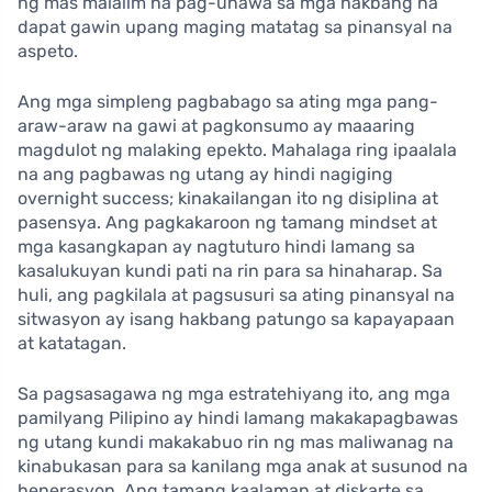
ng mas malalim na pag-unawa sa mga hakbang na
dapat gawin upang maging matatag sa pinansyal na
aspeto.
Ang mga simpleng pagbabago sa ating mga pang-
araw-araw na gawi at pagkonsumo ay maaaring
magdulot ng malaking epekto. Mahalaga ring ipaalala
na ang pagbawas ng utang ay hindi nagiging
overnight success; kinakailangan ito ng disiplina at
pasensya. Ang pagkakaroon ng tamang mindset at
mga kasangkapan ay nagtuturo hindi lamang sa
kasalukuyan kundi pati na rin para sa hinaharap. Sa
huli, ang pagkilala at pagsusuri sa ating pinansyal na
sitwasyon ay isang hakbang patungo sa kapayapaan
at katatagan.
Sa pagsasagawa ng mga estratehiyang ito, ang mga
pamilyang Pilipino ay hindi lamang makakapagbawas
ng utang kundi makakabuo rin ng mas maliwanag na
kinabukasan para sa kanilang mga anak at susunod na
henerasyon. Ang tamang kaalaman at diskarte sa