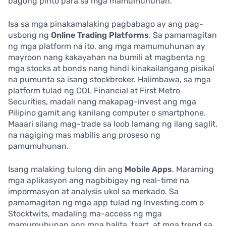
bagong pinto para sa mga mamumuhunan.
Isa sa mga pinakamalaking pagbabago ay ang pag-
usbong ng
Online Trading Platforms
. Sa pamamagitan
ng mga platform na ito, ang mga mamumuhunan ay
mayroon nang kakayahan na bumili at magbenta ng
mga stocks at bonds nang hindi kinakailangang pisikal
na pumunta sa isang stockbroker. Halimbawa, sa mga
platform tulad ng COL Financial at First Metro
Securities, madali nang makapag-invest ang mga
Pilipino gamit ang kanilang computer o smartphone.
Maaari silang mag-trade sa loob lamang ng ilang saglit,
na nagiging mas mabilis ang proseso ng
pamumuhunan.
Isang malaking tulong din ang
Mobile Apps
. Maraming
mga aplikasyon ang nagbibigay ng real-time na
impormasyon at analysis ukol sa merkado. Sa
pamamagitan ng mga app tulad ng Investing.com o
Stocktwits, madaling ma-access ng mga
mamumuhunan ang mga balita, tsart, at mga trend sa