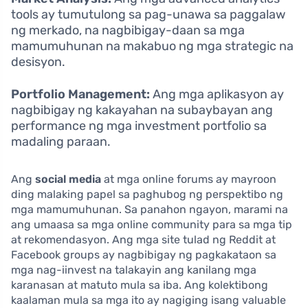
tools ay tumutulong sa pag-unawa sa paggalaw
ng merkado, na nagbibigay-daan sa mga
mamumuhunan na makabuo ng mga strategic na
desisyon.
Portfolio Management:
Ang mga aplikasyon ay
nagbibigay ng kakayahan na subaybayan ang
performance ng mga investment portfolio sa
madaling paraan.
Ang
social media
at mga online forums ay mayroon
ding malaking papel sa paghubog ng perspektibo ng
mga mamumuhunan. Sa panahon ngayon, marami na
ang umaasa sa mga online community para sa mga tip
at rekomendasyon. Ang mga site tulad ng Reddit at
Facebook groups ay nagbibigay ng pagkakataon sa
mga nag-iinvest na talakayin ang kanilang mga
karanasan at matuto mula sa iba. Ang kolektibong
kaalaman mula sa mga ito ay nagiging isang valuable