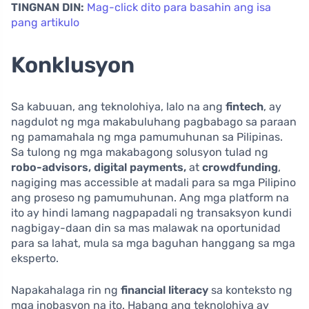
TINGNAN DIN:
Mag-click dito para basahin ang isa
pang artikulo
Konklusyon
Sa kabuuan, ang teknolohiya, lalo na ang
fintech
, ay
nagdulot ng mga makabuluhang pagbabago sa paraan
ng pamamahala ng mga pamumuhunan sa Pilipinas.
Sa tulong ng mga makabagong solusyon tulad ng
robo-advisors, digital payments,
at
crowdfunding
,
nagiging mas accessible at madali para sa mga Pilipino
ang proseso ng pamumuhunan. Ang mga platform na
ito ay hindi lamang nagpapadali ng transaksyon kundi
nagbigay-daan din sa mas malawak na oportunidad
para sa lahat, mula sa mga baguhan hanggang sa mga
eksperto.
Napakahalaga rin ng
financial literacy
sa konteksto ng
mga inobasyon na ito. Habang ang teknolohiya ay