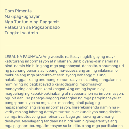
Com Pimenta
Makipag-ugnayan
Mga Tuntunin ng Paggamit
Patakaran sa Pagkapribado
Tungkol sa Amin
LEGAL NA PAUNAWA: Ang website na ito ay nagbibigay ng may-
katuturang impormasyon at nilalaman. Binibigyang-diin namin na
hindi namin hinihiling ang mga pagbabayad, deposito, o anumang uri
ng paunang pananalapi upang ma-access ang aming nilalaman o
makuha ang mga produkto at serbisyong nabanggit. Kung
nakatanggap ka ng anumang komunikasyon sa aming pangalan na
humihiling ng pagbabayad o karagdagang impormasyon,
mangyaring abisuhan kami kaagad. Ang aming layunin ay
magbahagi ng kapaki-pakinabang at napapanahon na impormasyon,
ngunit dahil sa pabago-bagong katangian ng mga pampinansyal at
pang-promosyon na mga alok, maaaring hindi palaging
napapanahon ang ilang impormasyon. Inirerekomenda namin na i-
verify mo ang lahat ng detalye, tuntunin, at kundisyon nang direkta
sa mga institusyong pampinansyal bago gumawa ng anumang
desisyon. Mahalagang tandaan na hindi namin ginagarantiya ang
mga pag-apruba, mga limitasyon sa kredito, o ang mga partikular na