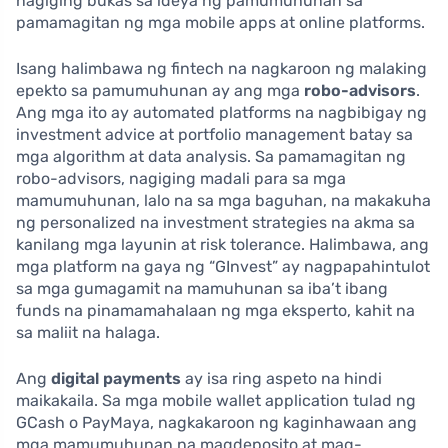
nagiging bukas sa ideya ng pamumuhunan sa
pamamagitan ng mga mobile apps at online platforms.
Isang halimbawa ng fintech na nagkaroon ng malaking
epekto sa pamumuhunan ay ang mga
robo-advisors
.
Ang mga ito ay automated platforms na nagbibigay ng
investment advice at portfolio management batay sa
mga algorithm at data analysis. Sa pamamagitan ng
robo-advisors, nagiging madali para sa mga
mamumuhunan, lalo na sa mga baguhan, na makakuha
ng personalized na investment strategies na akma sa
kanilang mga layunin at risk tolerance. Halimbawa, ang
mga platform na gaya ng “GInvest” ay nagpapahintulot
sa mga gumagamit na mamuhunan sa iba’t ibang
funds na pinamamahalaan ng mga eksperto, kahit na
sa maliit na halaga.
Ang
digital payments
ay isa ring aspeto na hindi
maikakaila. Sa mga mobile wallet application tulad ng
GCash o PayMaya, nagkakaroon ng kaginhawaan ang
mga mamumuhunan na magdeposito at mag-