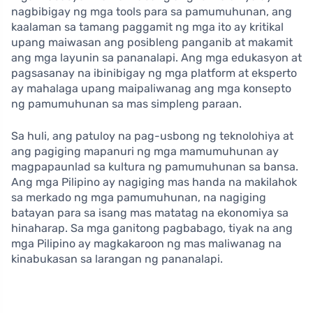
nagbibigay ng mga tools para sa pamumuhunan, ang
kaalaman sa tamang paggamit ng mga ito ay kritikal
upang maiwasan ang posibleng panganib at makamit
ang mga layunin sa pananalapi. Ang mga edukasyon at
pagsasanay na ibinibigay ng mga platform at eksperto
ay mahalaga upang maipaliwanag ang mga konsepto
ng pamumuhunan sa mas simpleng paraan.
Sa huli, ang patuloy na pag-usbong ng teknolohiya at
ang pagiging mapanuri ng mga mamumuhunan ay
magpapaunlad sa kultura ng pamumuhunan sa bansa.
Ang mga Pilipino ay nagiging mas handa na makilahok
sa merkado ng mga pamumuhunan, na nagiging
batayan para sa isang mas matatag na ekonomiya sa
hinaharap. Sa mga ganitong pagbabago, tiyak na ang
mga Pilipino ay magkakaroon ng mas maliwanag na
kinabukasan sa larangan ng pananalapi.