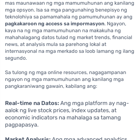
mas maunawaan ng mga mamumuhunan ang kanilang
mga opsyon. Isa sa mga pangunahing benepisyo ng
teknolohiya sa pamamahala ng pamumuhunan ay ang
pagkakaroon ng access sa impormasyon
. Ngayon,
kaya na ng mga mamumuhunan na makakuha ng
mahahalagang datos tulad ng market trends, financial
news, at analysis mula sa parehong lokal at
internasyonal na mga merkado sa loob lamang ng ilang
segundo.
Sa tulong ng mga online resources, nagagampanan
ngayon ng mga mamumuhunan ang kanilang mga
pangkaraniwang gawain, kabilang ang:
Real-time na Datos:
Ang mga platform ay nag-
aalok ng live stock prices, index updates, at
economic indicators na mahalaga sa tamang
pagpapasya.
Market Analysis:
Ang mga advanced analytics