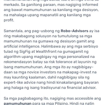
merkado. Sa ganitong paraan, mas nagiging informed
ang bawat mamumuhunan sa kanilang mga desisyon,
na mahalaga upang mapanatili ang kanilang mga
profit.
Samantala, ang pag-usbong ng
Robo-Advisors
ay isa
ring makabagong solusyon na tumutulong sa mga
mamumuhunan na gumawa ng desisyon gamit ang
artificial intelligence. Halimbawa ay ang mga serbisyo
tulad ng SigFig at Wealthfront na gumagamit ng
algorithm upang magbigay ng mga personalized na
rekomendasyon batay sa risk tolerance at layunin ng
isang mamumuhunan. Ang mga ito ay nagbibigay-
daan sa mga novice investors na makapag-invest na
may kaunting kaalaman, dahil nagbibigay sila ng
expert-like advice nang hindi kinakailangang bayaran
ang halaga ng isang tradisyunal na financial advisor.
Sa mga pagbabagong ito, nagiging mas accessible ang
pamumuhunan
para sa mga Pilipino. Hindi na natin