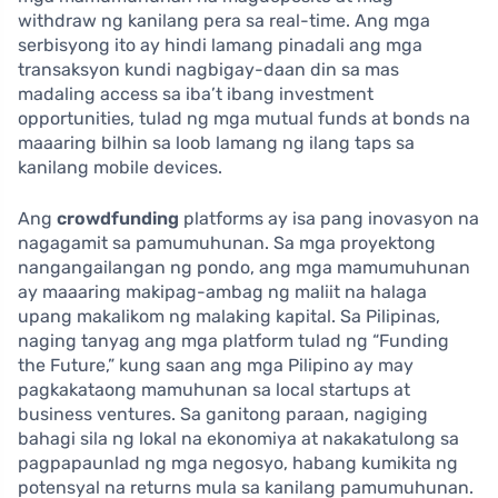
withdraw ng kanilang pera sa real-time. Ang mga
serbisyong ito ay hindi lamang pinadali ang mga
transaksyon kundi nagbigay-daan din sa mas
madaling access sa iba’t ibang investment
opportunities, tulad ng mga mutual funds at bonds na
maaaring bilhin sa loob lamang ng ilang taps sa
kanilang mobile devices.
Ang
crowdfunding
platforms ay isa pang inovasyon na
nagagamit sa pamumuhunan. Sa mga proyektong
nangangailangan ng pondo, ang mga mamumuhunan
ay maaaring makipag-ambag ng maliit na halaga
upang makalikom ng malaking kapital. Sa Pilipinas,
naging tanyag ang mga platform tulad ng “Funding
the Future,” kung saan ang mga Pilipino ay may
pagkakataong mamuhunan sa local startups at
business ventures. Sa ganitong paraan, nagiging
bahagi sila ng lokal na ekonomiya at nakakatulong sa
pagpapaunlad ng mga negosyo, habang kumikita ng
potensyal na returns mula sa kanilang pamumuhunan.