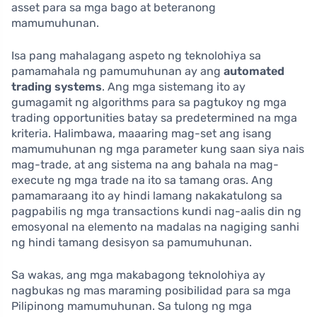
asset para sa mga bago at beteranong
mamumuhunan.
Isa pang mahalagang aspeto ng teknolohiya sa
pamamahala ng pamumuhunan ay ang
automated
trading systems
. Ang mga sistemang ito ay
gumagamit ng algorithms para sa pagtukoy ng mga
trading opportunities batay sa predetermined na mga
kriteria. Halimbawa, maaaring mag-set ang isang
mamumuhunan ng mga parameter kung saan siya nais
mag-trade, at ang sistema na ang bahala na mag-
execute ng mga trade na ito sa tamang oras. Ang
pamamaraang ito ay hindi lamang nakakatulong sa
pagpabilis ng mga transactions kundi nag-aalis din ng
emosyonal na elemento na madalas na nagiging sanhi
ng hindi tamang desisyon sa pamumuhunan.
Sa wakas, ang mga makabagong teknolohiya ay
nagbukas ng mas maraming posibilidad para sa mga
Pilipinong mamumuhunan. Sa tulong ng mga