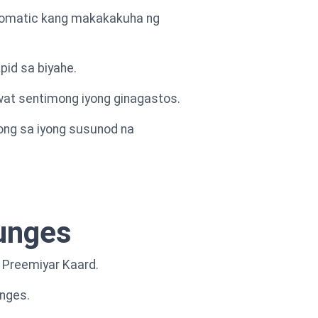
utomatic kang makakakuha ng
pid sa biyahe.
wat sentimong iyong ginagastos.
ong sa iyong susunod na
ounges
 Preemiyar Kaard.
unges.