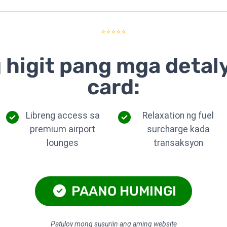
⭐⭐⭐⭐⭐
 higit pang mga detal
card:
Libreng access sa
Relaxation ng fuel
premium airport
surcharge kada
lounges
transaksyon
PAANO HUMINGI
Patuloy mong susuriin ang aming website