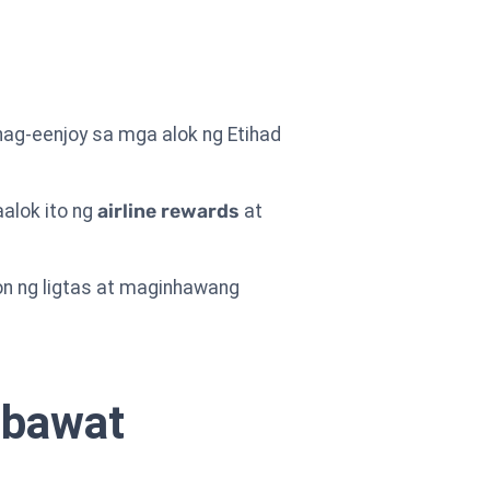
nag-eenjoy sa mga alok ng Etihad
aalok ito ng
airline rewards
at
on ng ligtas at maginhawang
 bawat