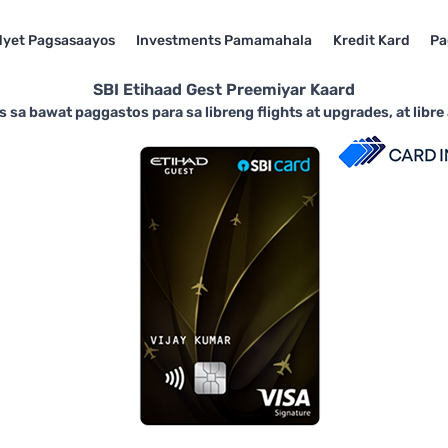
yet Pagsasaayos
Investments Pamamahala
Kredit Kard
Pa
SBI Etihaad Gest Preemiyar Kaard
s sa bawat paggastos para sa libreng flights at upgrades, at libr