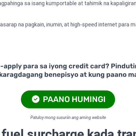
ahinga sa isang kumportable at tahimik na kapaligiran
masarap na pagkain, inumin, at high-speed internet para
apply para sa iyong credit card? Pinduti
karagdagang benepisyo at kung paano m
PAANO HUMINGI
Patuloy mong susuriin ang aming website
 fuel surcharge kada tr