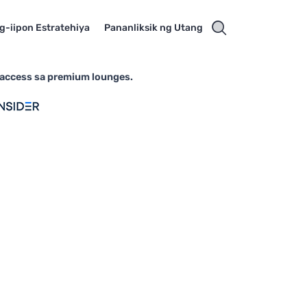
g-iipon Estratehiya
Pananliksik ng Utang
e access sa premium lounges.