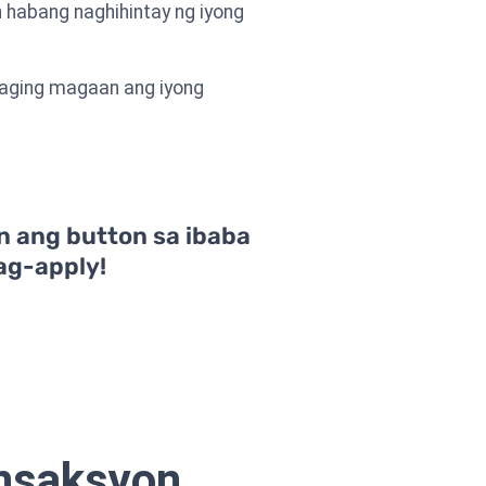
 habang naghihintay ng iyong
 maging magaan ang iyong
n ang button sa ibaba
ag-apply!
ansaksyon