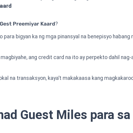
Kaard
 Gest Preemiyar Kaard
?
nyo para bigyan ka ng mga pinansyal na benepisyo habang 
magbiyahe, ang credit card na ito ay perpekto dahil nag-
 lokal na transaksyon, kaya’t makakaasa kang magkakaro
had Guest Miles para sa