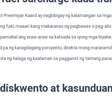
t Preemiyar Kaard ay nagbibigay ng kalamangan sa mga 
 ng fuel, maaari kang makaranas ng pagbawas o pag-alis 
amahal ang araw-araw na kalsada sa iyong mga biyahe
d pa ng karagdagang porsyento, direkta mong mararamda
kita ng halaga ng kaalaman sa paggamit ng tamang para
diskwento at kasunduan