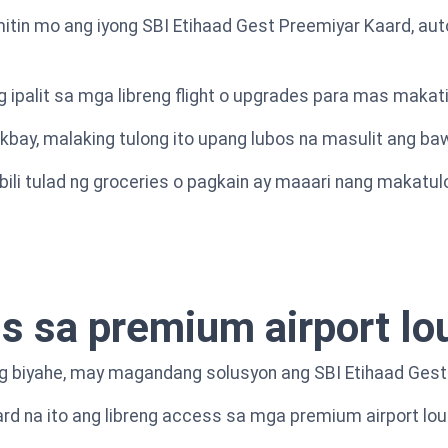
tin mo ang iyong SBI Etihaad Gest Preemiyar Kaard, a
 ipalit sa mga libreng flight o upgrades para mas makati
kbay, malaking tulong ito upang lubos na masulit ang ba
ili tulad ng groceries o pagkain ay maaari nang makatul
s sa premium airport l
 biyahe, may magandang solusyon ang SBI Etihaad Gest
rd na ito ang libreng access sa mga premium airport lo