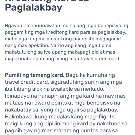
Paglalakbay
Ngayon na nauunawaan mo na ang mga benepisyo ng
paggamit ng mga kreditong kard para sa paglalakbay,
mahalaga ring malaman kung paano ito magagamit
nang mas epektibo. Narito ang ilang mga tip na
makatutulong sa iyo upang makapagtipid at mas
mapakinabangan ang iyong mga travel credit card:
Pumili ng tamang kard
. Bago ka kumuha ng
travel credit card, siguraduhing suriin ang mga
iba’t ibang alok na available sa merkado.
Ipinapayo na hanapin ang mga kard na may mas
mataas na reward points at mga benepisyo na
nakabatay sa iyong mga ugali sa paglalakbay.
Halimbawa, kung madalas kang mag-flights,
maigi kung ang pipiliin mong kard ay nakatuon sa
pagbibigay ng mas maraming puntos para sa