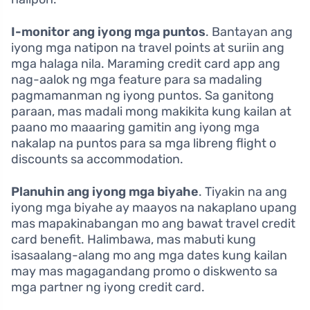
I-monitor ang iyong mga puntos
. Bantayan ang
iyong mga natipon na travel points at suriin ang
mga halaga nila. Maraming credit card app ang
nag-aalok ng mga feature para sa madaling
pagmamanman ng iyong puntos. Sa ganitong
paraan, mas madali mong makikita kung kailan at
paano mo maaaring gamitin ang iyong mga
nakalap na puntos para sa mga libreng flight o
discounts sa accommodation.
Planuhin ang iyong mga biyahe
. Tiyakin na ang
iyong mga biyahe ay maayos na nakaplano upang
mas mapakinabangan mo ang bawat travel credit
card benefit. Halimbawa, mas mabuti kung
isasaalang-alang mo ang mga dates kung kailan
may mas magagandang promo o diskwento sa
mga partner ng iyong credit card.