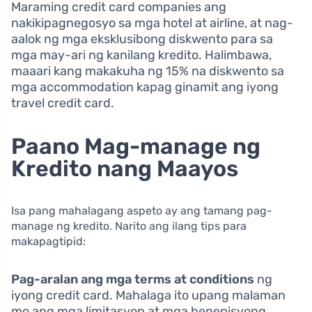
Maraming credit card companies ang
nakikipagnegosyo sa mga hotel at airline, at nag-
aalok ng mga eksklusibong diskwento para sa
mga may-ari ng kanilang kredito. Halimbawa,
maaari kang makakuha ng 15% na diskwento sa
mga accommodation kapag ginamit ang iyong
travel credit card.
Paano Mag-manage ng
Kredito nang Maayos
Isa pang mahalagang aspeto ay ang tamang pag-
manage ng kredito. Narito ang ilang tips para
makapagtipid:
Pag-aralan ang mga terms at conditions
ng
iyong credit card. Mahalaga ito upang malaman
mo ang mga limitasyon at mga benepisyong