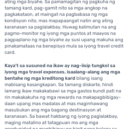
ating mga biyahe. Sa pamamagitan ng pagkuha ng
tamang kard, pag-gamit nito sa mga angkop na
pagkakataon, at maingat na pagbabasa ng mga
kondisyon nito, mas mapapaangat natin ang ating
karanasan sa paglalakbay. Huwag kalimutan na ang
pagmo-monitor ng iyong mga puntos at maayos na
pagpaplano ng mga biyahe ay susi upang makuha ang
pinakamataas na benepisyo mula sa iyong travel credit
card.
Kaya’t sa susunod na ikaw ay nag-iisip tungkol sa
iyong mga travel expenses, isaalang-alang ang mga
bentahe ng mga kreditong kard
bilang isang
mabisang kasangkapan. Sa tamang diskarte, hindi
lamang ikaw makakabawi sa mga gastos kundi pati na
rin makakakuha ng mga rewards na makapagbibigay-
daan upang mas madalas at mas maginhawang
masubukan ang mga bagong destinasyon at
karanasan. Sa bawat hakbang ng iyong paglalakbay,
maging matalino at tatagpuan mo ang mga
oportunidad na magbibigay ng higit pang halaga sa