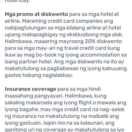
hotel stay.
Mga promo at diskwento
para sa mga hotel at
airline. Maraming credit card companies ang
nakipagtulungan sa mga kilalang airline at hotel
upang makapagbigay ng eksklusibong mga alok.
Halimbawa, maaaring mayroong 20% diskwento
para sa mga may-ari ng travel credit card kung
ikaw ay mag bo-book ng iyong accommodation sa
isang partner hotel. Ang mga diskwento na ito ay
makatutulong sa pagbabawas ng iyong kabuuang
gastos habang naglalakbay.
Insurance coverage
para sa mga hindi
inaasahang pangyayari. Halimbawa, kung
sakaling makansela ang iyong flight o mawala ang
iyong bagahe, may mga credit card na nag-aalok
ng insurance na makatutulong na maibalik ang
iyong gastusin. Isipin mo na sa kalaunan, ang
ganitong uri ng coverage ay makatutulong sa iyo