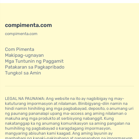
compimenta.com
compimenta.com
Com Pimenta
Makipag-ugnayan
Mga Tuntunin ng Paggamit
Patakaran sa Pagkapribado
Tungkol sa Amin
LEGAL NA PAUNAWA: Ang website na ito ay nagbibigay ng may-
katuturang impormasyon at nilalaman. Binibigyang-diin namin na
hindi namin hinihiling ang mga pagbabayad, deposito, o anumang uri
ng paunang pananalapi upang ma-access ang aming nilalaman o
makuha ang mga produkto at serbisyong nabanggit. Kung
nakatanggap ka ng anumang komunikasyon sa aming pangalan na
humihiling ng pagbabayad o karagdagang impormasyon,
mangyaring abisuhan kami kaagad. Ang aming layunin ay
magbahagi ng kapaki-pakinabang at napapanahon na impormasyon,