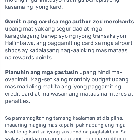
kasama ng iyong kard.
Gamitin ang card sa mga authorized merchants
upang matiyak ang seguridad at mga
karagdagang benepisyo ng iyong transaksiyon.
Halimbawa, ang paggamit ng card sa mga airport
shops ay kadalasang nag-aalok ng mas mataas
na rewards points.
Planuhin ang mga gastusin
upang hindi ma-
overlimit. Mag-set ka ng monthly budget upang
mas madaling makita ang iyong paggamit ng
credit card at maiwasan ang mataas na interes at
penalties.
Sa pamamagitan ng tamang kaalaman at disiplina,
maaaring maging mas kapaki-pakinabang ang mga
kreditong kard sa iyong susunod na paglalakbay. Sa
wakas, tandaan na ang paggamit ng mga kreditong