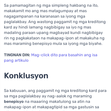
Sa pamamagitan ng mga simpleng hakbang na ito,
makakamit mo ang mas matagumpay at mas
nagagampanan na karanasan sa iyong mga
paglalakbay. Ang wastong paggamit ng mga kreditong
kard ay hindi lamang nagbibigay sa iyo ng mas
madaling paraan upang magbayad kundi nagbibigay
rin ng pagkakataon na makapag-ipon at makakuha ng
mas maraming benepisyo mula sa iyong mga biyahe.
TINGNAN DIN:
Mag-click dito para basahin ang isa
pang artikulo
Konklusyon
Sa kabuuan, ang paggamit ng mga kreditong kard para
sa mga paglalakbay ay nag-aalok ng maraming
benepisyo
na maaaring makatulong sa atin na
makapag-ipon at makapagtipid sa mga gastusin sa