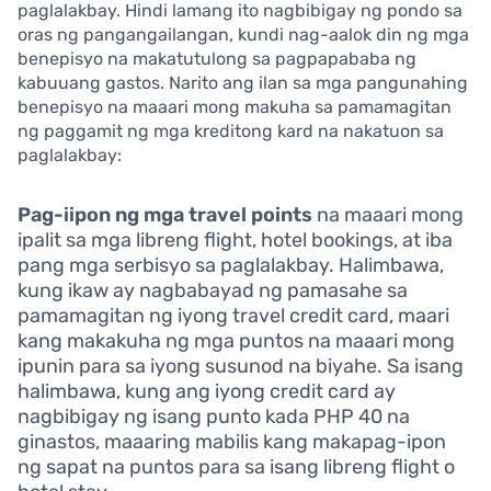
paglalakbay. Hindi lamang ito nagbibigay ng pondo sa
oras ng pangangailangan, kundi nag-aalok din ng mga
benepisyo na makatutulong sa pagpapababa ng
kabuuang gastos. Narito ang ilan sa mga pangunahing
benepisyo na maaari mong makuha sa pamamagitan
ng paggamit ng mga kreditong kard na nakatuon sa
paglalakbay:
Pag-iipon ng mga travel points
na maaari mong
ipalit sa mga libreng flight, hotel bookings, at iba
pang mga serbisyo sa paglalakbay. Halimbawa,
kung ikaw ay nagbabayad ng pamasahe sa
pamamagitan ng iyong travel credit card, maari
kang makakuha ng mga puntos na maaari mong
ipunin para sa iyong susunod na biyahe. Sa isang
halimbawa, kung ang iyong credit card ay
nagbibigay ng isang punto kada PHP 40 na
ginastos, maaaring mabilis kang makapag-ipon
ng sapat na puntos para sa isang libreng flight o