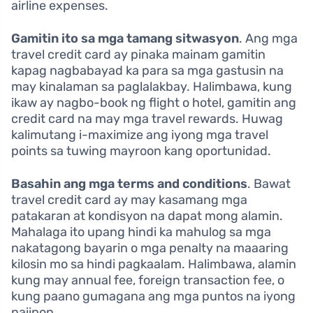
airline expenses.
Gamitin ito sa mga tamang sitwasyon
. Ang mga
travel credit card ay pinaka mainam gamitin
kapag nagbabayad ka para sa mga gastusin na
may kinalaman sa paglalakbay. Halimbawa, kung
ikaw ay nagbo-book ng flight o hotel, gamitin ang
credit card na may mga travel rewards. Huwag
kalimutang i-maximize ang iyong mga travel
points sa tuwing mayroon kang oportunidad.
Basahin ang mga terms and conditions
. Bawat
travel credit card ay may kasamang mga
patakaran at kondisyon na dapat mong alamin.
Mahalaga ito upang hindi ka mahulog sa mga
nakatagong bayarin o mga penalty na maaaring
kilosin mo sa hindi pagkaalam. Halimbawa, alamin
kung may annual fee, foreign transaction fee, o
kung paano gumagana ang mga puntos na iyong
naiipon.