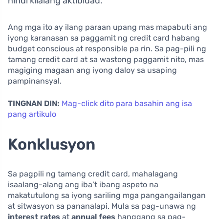
hindi kilalang aktibidad.
Ang mga ito ay ilang paraan upang mas mapabuti ang
iyong karanasan sa paggamit ng credit card habang
budget conscious at responsible pa rin. Sa pag-pili ng
tamang credit card at sa wastong paggamit nito, mas
magiging magaan ang iyong daloy sa usaping
pampinansyal.
TINGNAN DIN:
Mag-click dito para basahin ang isa
pang artikulo
Konklusyon
Sa pagpili ng tamang credit card, mahalagang
isaalang-alang ang iba’t ibang aspeto na
makatutulong sa iyong sariling mga pangangailangan
at sitwasyon sa pananalapi. Mula sa pag-unawa ng
interest rates
at
annual fees
hanggang sa pag-