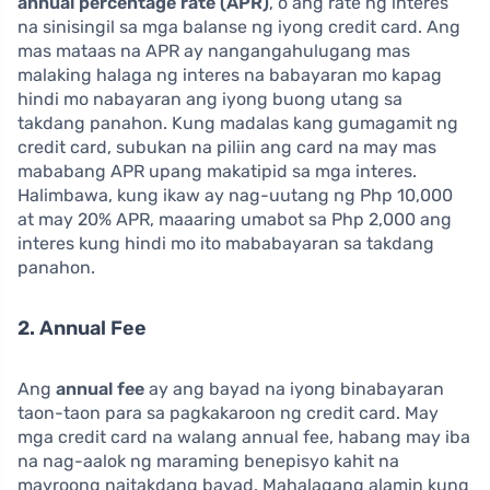
annual percentage rate (APR)
, o ang rate ng interes
na sinisingil sa mga balanse ng iyong credit card. Ang
mas mataas na APR ay nangangahulugang mas
malaking halaga ng interes na babayaran mo kapag
hindi mo nabayaran ang iyong buong utang sa
takdang panahon. Kung madalas kang gumagamit ng
credit card, subukan na piliin ang card na may mas
mababang APR upang makatipid sa mga interes.
Halimbawa, kung ikaw ay nag-uutang ng Php 10,000
at may 20% APR, maaaring umabot sa Php 2,000 ang
interes kung hindi mo ito mababayaran sa takdang
panahon.
2. Annual Fee
Ang
annual fee
ay ang bayad na iyong binabayaran
taon-taon para sa pagkakaroon ng credit card. May
mga credit card na walang annual fee, habang may iba
na nag-aalok ng maraming benepisyo kahit na
mayroong naitakdang bayad. Mahalagang alamin kung