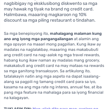
nagbibigay ng eksklusibong diskwento sa mga
may hawak ng tiyak na brand ng credit card.
Halimbawa, maaaring magkaroon ng 10%
discount sa mga piling restaurant o tindahan.
Sa mga benepisyong ito,
mahalagang malaman kung
ano ang iyong mga pangangailangan
at alamin ang
mga opsyon na maaari mong pagpilian. Kung ikaw ay
madalas na naglalakbay, maaaring mas makabubuti
ang credit card na nag-aalok ng mga travel rewards,
habang kung ikaw naman ay madalas mang grocery,
makakabuti ang credit card na may mataas na rewards
sa mga ganitong transaksyon. Sa artikulong ito,
tatalakayin natin ang mga aspeto na dapat isaalang-
alang sa pagpili ng tamang credit card para sa iyo,
kasama na ang mga rate ng interes, annual fee, at iba
pang mga feature na mahalaga para sa iyong financial
na kalagayan.
TUKLASIN DIN:
Mag-click dito para mag-explore ng