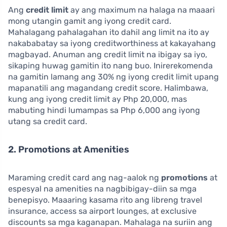
Ang
credit limit
ay ang maximum na halaga na maaari
mong utangin gamit ang iyong credit card.
Mahalagang pahalagahan ito dahil ang limit na ito ay
nakababatay sa iyong creditworthiness at kakayahang
magbayad. Anuman ang credit limit na ibigay sa iyo,
sikaping huwag gamitin ito nang buo. Inirerekomenda
na gamitin lamang ang 30% ng iyong credit limit upang
mapanatili ang magandang credit score. Halimbawa,
kung ang iyong credit limit ay Php 20,000, mas
mabuting hindi lumampas sa Php 6,000 ang iyong
utang sa credit card.
2. Promotions at Amenities
Maraming credit card ang nag-aalok ng
promotions
at
espesyal na amenities na nagbibigay-diin sa mga
benepisyo. Maaaring kasama rito ang libreng travel
insurance, access sa airport lounges, at exclusive
discounts sa mga kaganapan. Mahalaga na suriin ang