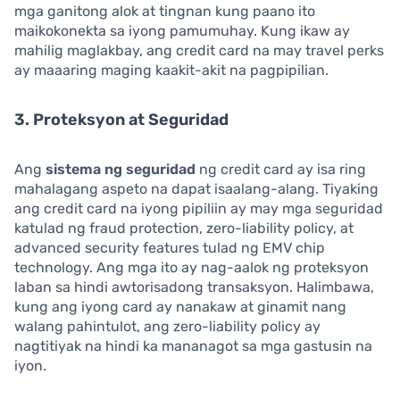
mga ganitong alok at tingnan kung paano ito
maikokonekta sa iyong pamumuhay. Kung ikaw ay
mahilig maglakbay, ang credit card na may travel perks
ay maaaring maging kaakit-akit na pagpipilian.
3. Proteksyon at Seguridad
Ang
sistema ng seguridad
ng credit card ay isa ring
mahalagang aspeto na dapat isaalang-alang. Tiyaking
ang credit card na iyong pipiliin ay may mga seguridad
katulad ng fraud protection, zero-liability policy, at
advanced security features tulad ng EMV chip
technology. Ang mga ito ay nag-aalok ng proteksyon
laban sa hindi awtorisadong transaksyon. Halimbawa,
kung ang iyong card ay nanakaw at ginamit nang
walang pahintulot, ang zero-liability policy ay
nagtitiyak na hindi ka mananagot sa mga gastusin na
iyon.