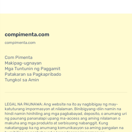
compimenta.com
compimenta.com
Com Pimenta
Makipag-ugnayan
Mga Tuntunin ng Paggamit
Patakaran sa Pagkapribado
Tungkol sa Amin
LEGAL NA PAUNAWA: Ang website na ito ay nagbibigay ng may-
katuturang impormasyon at nilalaman. Binibigyang-diin namin na
hindi namin hinihiling ang mga pagbabayad, deposito, o anumang uri
ng paunang pananalapi upang ma-access ang aming nilalaman o
makuha ang mga produkto at serbisyong nabanggit. Kung
nakatanggap ka ng anumang komunikasyon sa aming pangalan na