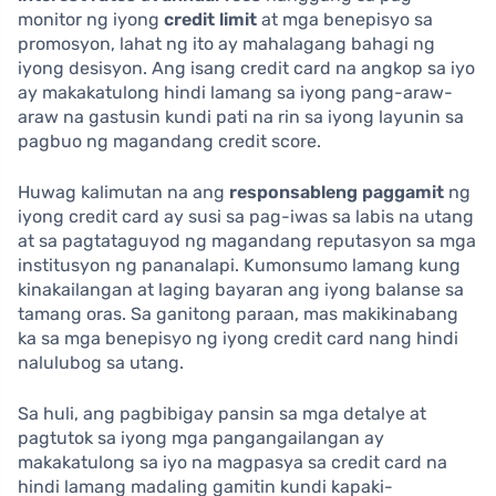
monitor ng iyong
credit limit
at mga benepisyo sa
promosyon, lahat ng ito ay mahalagang bahagi ng
iyong desisyon. Ang isang credit card na angkop sa iyo
ay makakatulong hindi lamang sa iyong pang-araw-
araw na gastusin kundi pati na rin sa iyong layunin sa
pagbuo ng magandang credit score.
Huwag kalimutan na ang
responsableng paggamit
ng
iyong credit card ay susi sa pag-iwas sa labis na utang
at sa pagtataguyod ng magandang reputasyon sa mga
institusyon ng pananalapi. Kumonsumo lamang kung
kinakailangan at laging bayaran ang iyong balanse sa
tamang oras. Sa ganitong paraan, mas makikinabang
ka sa mga benepisyo ng iyong credit card nang hindi
nalulubog sa utang.
Sa huli, ang pagbibigay pansin sa mga detalye at
pagtutok sa iyong mga pangangailangan ay
makakatulong sa iyo na magpasya sa credit card na
hindi lamang madaling gamitin kundi kapaki-