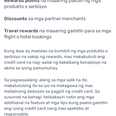
Rewards points
na maaaring palitan ng mga
produkto o serbisyo
Discounts
sa mga partner merchants
Travel rewards
na maaaring gamitin para sa mga
flight o hotel bookings
Kung ikaw ay madalas na bumibili ng mga produkto o
serbisyo na sakop ng rewards, mas makabubuti ang
credit card na nag-aalok ng kakaibang benepisyo na
akma sa iyong pamumuhay.
Sa pagsasaalang-alang sa mga salik na ito,
makatutulong ito sa iyo na makagawa ng mas
matalinong desisyon sa pagpili ng credit card. Sa
susunod na bahagi, tatalakayin natin ang mga
additional na feature at mga tips kung paano gamitin
ang iyong credit card nang mas epektibo at
responsable.