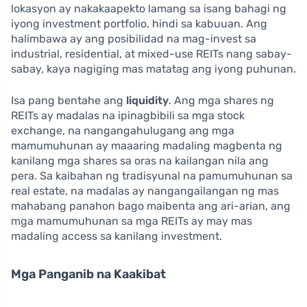
lokasyon ay nakakaapekto lamang sa isang bahagi ng
iyong investment portfolio, hindi sa kabuuan. Ang
halimbawa ay ang posibilidad na mag-invest sa
industrial, residential, at mixed-use REITs nang sabay-
sabay, kaya nagiging mas matatag ang iyong puhunan.
Isa pang bentahe ang
liquidity
. Ang mga shares ng
REITs ay madalas na ipinagbibili sa mga stock
exchange, na nangangahulugang ang mga
mamumuhunan ay maaaring madaling magbenta ng
kanilang mga shares sa oras na kailangan nila ang
pera. Sa kaibahan ng tradisyunal na pamumuhunan sa
real estate, na madalas ay nangangailangan ng mas
mahabang panahon bago maibenta ang ari-arian, ang
mga mamumuhunan sa mga REITs ay may mas
madaling access sa kanilang investment.
Mga Panganib na Kaakibat