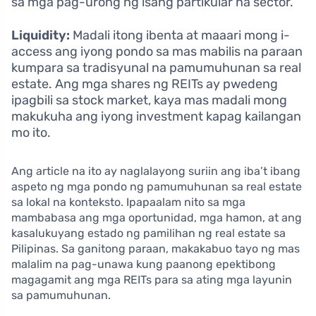
sa mga pag-urong ng isang partikular na sector.
Liquidity:
Madali itong ibenta at maaari mong i-
access ang iyong pondo sa mas mabilis na paraan
kumpara sa tradisyunal na pamumuhunan sa real
estate. Ang mga shares ng REITs ay pwedeng
ipagbili sa stock market, kaya mas madali mong
makukuha ang iyong investment kapag kailangan
mo ito.
Ang article na ito ay naglalayong suriin ang iba’t ibang
aspeto ng mga pondo ng pamumuhunan sa real estate
sa lokal na konteksto. Ipapaalam nito sa mga
mambabasa ang mga oportunidad, mga hamon, at ang
kasalukuyang estado ng pamilihan ng real estate sa
Pilipinas. Sa ganitong paraan, makakabuo tayo ng mas
malalim na pag-unawa kung paanong epektibong
magagamit ang mga REITs para sa ating mga layunin
sa pamumuhunan.