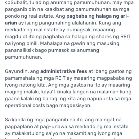
<pSubalit, tulad ng anumang pamumuhunan, may mga
panganib din na kaakibat ang pamumuhunan sa mga
pondo ng real estate. Ang
pagbaba ng halaga ng ari-
arian
ay isang pangunahing alalahanin. Kung ang
merkado ng real estate ay bumagsak, maaaring
magdulot ito ng pagbaba sa halaga ng shares ng REIT
na iyong pinili. Mahalaga na gawin ang masusing
pananaliksik bago pumasok sa anumang
pamumuhunan.
Gayundin, ang
administrative fees
at ibang gastos ng
pamamahala ng mga REIT ay maaaring magpababa ng
iyong netong kita. Ang mga gastos na ito ay maaaring
maging malaki, kaya’t kinakailangan na malaman kung
gaano kalaki ng bahagi ng kita ang napupunta sa mga
operational costs bago magdesisyon.
Sa kabila ng mga panganib na ito, ang maingat na
pagpaplano at pag-unawa sa merkado ng real estate
ay makakatulong sa’yo na makamit ang iyong mga