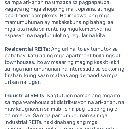
sa mga ari-arian na umaasa sa pagpapaupa,
kagaya ng mga shopping mall, opisina, at mga
apartment complexes. Halimbawa, ang mga
mamumuhunan ay makakakuha ng bahagi sa
mga kita mula sa renta ng mga komersyal na
espasyo, na nagdudulot ng regular na kita.
Residential REITs:
Ang uri na ito ay tumutok sa
pabahay, katulad ng mga apartment buildings at
townhouses. Ito ay maaaring maging kaakit-akit
sa mga namumuhunan na interesado sa sektor ng
tirahan, kung saan mataas ang demand sa mga
urban na lugar.
Industrial REITs:
Nagtutuon naman ang mga ito
sa mga warehouse at distribusyon na ari-arian, na
may kaugnayan sa mabilis na pag-usbong ng e-
commerce. Sa mga pamumuhunan sa mga
industrial REITs, nakikinabang ang mga
mamumuhunan mula sa pagtaas ng demand sa