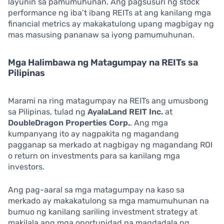
layunin sa pamumuhunan. Ang pagsusuri ng stock
performance ng iba’t ibang REITs at ang kanilang mga
financial metrics ay makakatulong upang magbigay ng
mas masusing pananaw sa iyong pamumuhunan.
Mga Halimbawa ng Matagumpay na REITs sa
Pilipinas
Marami na ring matagumpay na REITs ang umusbong
sa Pilipinas, tulad ng
AyalaLand REIT Inc.
at
DoubleDragon Properties Corp.
. Ang mga
kumpanyang ito ay nagpakita ng magandang
pagganap sa merkado at nagbigay ng magandang ROI
o return on investments para sa kanilang mga
investors.
Ang pag-aaral sa mga matagumpay na kaso sa
merkado ay makakatulong sa mga mamumuhunan na
bumuo ng kanilang sariling investment strategy at
makilala ang mga oportunidad na magdadala ng