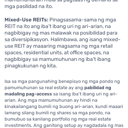
mga pasilidad na ito.
Mixed-Use REITs:
Pinagsasama-sama ng mga
REIT na ito ang iba’t ibang uri ng ari-arian, na
nagbibigay ng mas malawak na posibilidad para
sa diversipikasyon. Halimbawa, ang isang mixed-
use REIT ay maaaring magsama ng mga retail
spaces, residential units, at office spaces, na
nagbibigay sa mamumuhunan ng iba’t ibang
pinagkukunan ng kita.
Isa sa mga pangunahing benepisyo ng mga pondo ng
pamumuhunan sa real estate ay ang
pabilidad ng
madaling pag-access
sa isang iba’t ibang uri ng ari-
arian. Ang mga mamumuhunan ay hindi na
kinakailangang bumili ng buong ari-arian, kundi maaari
lamang silang bumili ng shares sa mga pondo, na
bumubuo sa kanilang portfolio ng mga real estate
investments. Ang ganitong setup ay nagdadala ng mas