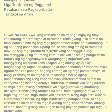
Mga Tuntunin ng Paggamit
Patakaran sa Pagkapribado
Tungkol sa Amin
LEGAL NA PAUNAWA: Ang website na ito ay nagbibigay ng may-
katuturang impormasyon at nilalaman. Binibigyang-diin namin na
hindi namin hinihiling ang mga pagbabayad, deposito, o anumang uri
ng paunang pananalapi upang ma-access ang aming nilalaman o
makuha ang mga produkto at serbisyong nabanggit. Kung
nakatanggap ka ng anumang komunikasyon sa aming pangalan na
humihiling ng pagbabayad o karagdagang impormasyon,
mangyaring abisuhan kami kaagad. Ang aming layunin ay
magbahagi ng kapaki-pakinabang at napapanahon na impormasyon,
ngunit dahil sa pabago-bagong katangian ng mga pampinansyal at
pang-promosyon na mga alok, maaaring hindi palaging
napapanahon ang ilang impormasyon. Inirerekomenda namin na i-
verify mo ang lahat ng detalye, tuntunin, at kundisyon nang direkta
sa mga institusyong pampinansyal bago gumawa ng anumang
desisyon. Mahalagang tandaan na hindi namin ginagarantiya ang
mga pag-apruba, mga limitasyon sa kredito, o ang mga partikular na
kundisyon na inaalok ng mga institusyong pampinansyal, at ang
website na ito ay para sa mga layuning pang-impormasyon lamang
at hindi dapat bigyang-kahulugan bilang payo sa pananalapi, legal, o
propesyonal.