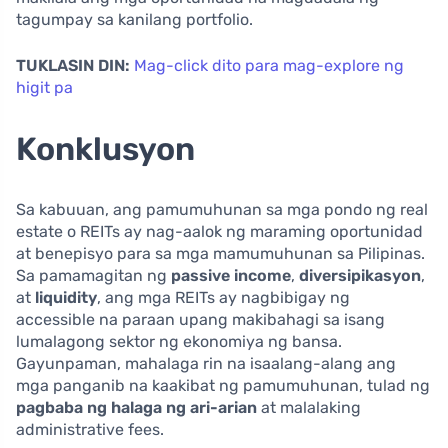
tagumpay sa kanilang portfolio.
TUKLASIN DIN:
Mag-click dito para mag-explore ng
higit pa
Konklusyon
Sa kabuuan, ang pamumuhunan sa mga pondo ng real
estate o REITs ay nag-aalok ng maraming oportunidad
at benepisyo para sa mga mamumuhunan sa Pilipinas.
Sa pamamagitan ng
passive income
,
diversipikasyon
,
at
liquidity
, ang mga REITs ay nagbibigay ng
accessible na paraan upang makibahagi sa isang
lumalagong sektor ng ekonomiya ng bansa.
Gayunpaman, mahalaga rin na isaalang-alang ang
mga panganib na kaakibat ng pamumuhunan, tulad ng
pagbaba ng halaga ng ari-arian
at malalaking
administrative fees.