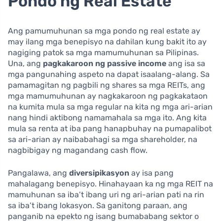
Pondo ng Real Estate
Ang pamumuhunan sa mga pondo ng real estate ay
may ilang mga benepisyo na dahilan kung bakit ito ay
nagiging patok sa mga mamumuhunan sa Pilipinas.
Una, ang
pagkakaroon ng passive income
ang isa sa
mga pangunahing aspeto na dapat isaalang-alang. Sa
pamamagitan ng pagbili ng shares sa mga REITs, ang
mga mamumuhunan ay nagkakaroon ng pagkakataon
na kumita mula sa mga regular na kita ng mga ari-arian
nang hindi aktibong namamahala sa mga ito. Ang kita
mula sa renta at iba pang hanapbuhay na pumapalibot
sa ari-arian ay naibabahagi sa mga shareholder, na
nagbibigay ng magandang cash flow.
Pangalawa, ang
diversipikasyon
ay isa pang
mahalagang benepisyo. Hinahayaan ka ng mga REIT na
mamuhunan sa iba’t ibang uri ng ari-arian pati na rin
sa iba’t ibang lokasyon. Sa ganitong paraan, ang
panganib na epekto ng isang bumababang sektor o