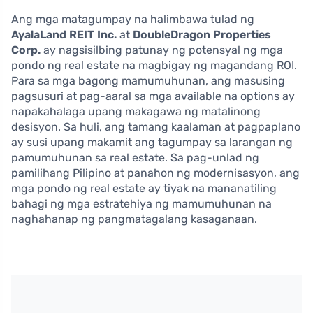
Ang mga matagumpay na halimbawa tulad ng
AyalaLand REIT Inc.
at
DoubleDragon Properties
Corp.
ay nagsisilbing patunay ng potensyal ng mga
pondo ng real estate na magbigay ng magandang ROI.
Para sa mga bagong mamumuhunan, ang masusing
pagsusuri at pag-aaral sa mga available na options ay
napakahalaga upang makagawa ng matalinong
desisyon. Sa huli, ang tamang kaalaman at pagpaplano
ay susi upang makamit ang tagumpay sa larangan ng
pamumuhunan sa real estate. Sa pag-unlad ng
pamilihang Pilipino at panahon ng modernisasyon, ang
mga pondo ng real estate ay tiyak na mananatiling
bahagi ng mga estratehiya ng mamumuhunan na
naghahanap ng pangmatagalang kasaganaan.