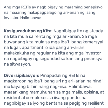
Ang mga REITs ay nagbibigay ng maraming benepisyo
na maaaring makapagpalago ng ari-arian ng isang
investor. Halimbawa:
Kasiguraduhan ng Kita:
Nagbibigay ito ng steady
na kita mula sa renta ng mga ari-arian. Sa mga
buwanang kita mula sa mga iba’t ibang komersyal
na lugar, apartment, o iba pang ari-arian,
makakakuha ng regular na kita ang mga investor
na nagbibigay ng seguridad sa kanilang pinansyal
na sitwasyon.
Diversipikasyon:
Pinapadali ng REITs na
magkaroon ng iba’t ibang uri ng ari-arian na hindi
mo kayang bilhin nang nag-iisa. Halimbawa,
maaari kang mamuhunan sa mga malls, opisina, at
residential complexes sa iisang pondo, na
nagbibigay sa iyo ng bentaha sa pagiging resilient